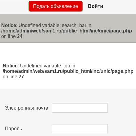
Подать объявление
Войти
Notice
: Undefined variable: search_bar in
/home/admin/web/sam1.ru/public_html/inc/unic/page.php
on line
24
Notice
: Undefined variable: top in
/home/admin/web/sam1.ru/public_html/inc/unic/page.php
on line
27
Электронная почта
Пароль